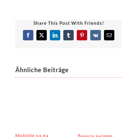
Share This Post With Friends!
Facebook
X
LinkedIn
Tumblr
Pinterest
Vk
E-
Mail
Ähnliche Beiträge
Mobilde ya da
Вавада казино