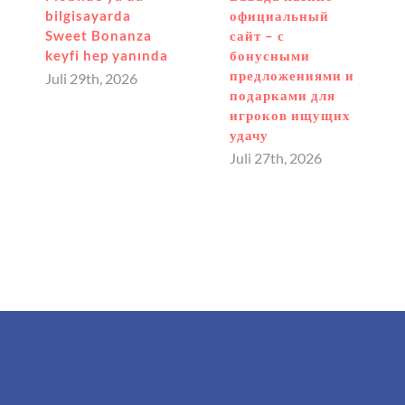
bilgisayarda
официальный
Sweet Bonanza
сайт – с
keyfi hep yanında
бонусными
предложениями и
Juli 29th, 2026
подарками для
игроков ищущих
удачу
Juli 27th, 2026