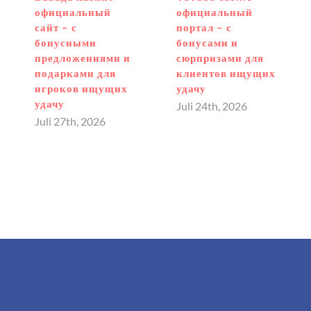
официальный
официальный
сайт – с
портал – с
бонусными
бонусами и
предложениями и
сюрпризами для
подарками для
клиентов ищущих
игроков ищущих
удачу
удачу
Juli 24th, 2026
Juli 27th, 2026