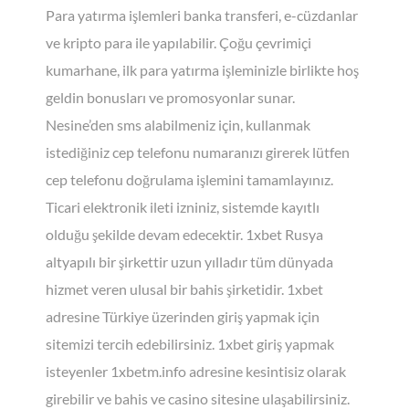
Para yatırma işlemleri banka transferi, e-cüzdanlar
ve kripto para ile yapılabilir. Çoğu çevrimiçi
kumarhane, ilk para yatırma işleminizle birlikte hoş
geldin bonusları ve promosyonlar sunar.
Nesine’den sms alabilmeniz için, kullanmak
istediğiniz cep telefonu numaranızı girerek lütfen
cep telefonu doğrulama işlemini tamamlayınız.
Ticari elektronik ileti izniniz, sistemde kayıtlı
olduğu şekilde devam edecektir. 1xbet Rusya
altyapılı bir şirkettir uzun yılladır tüm dünyada
hizmet veren ulusal bir bahis şirketidir. 1xbet
adresine Türkiye üzerinden giriş yapmak için
sitemizi tercih edebilirsiniz. 1xbet giriş yapmak
isteyenler 1xbetm.info adresine kesintisiz olarak
girebilir ve bahis ve casino sitesine ulaşabilirsiniz.