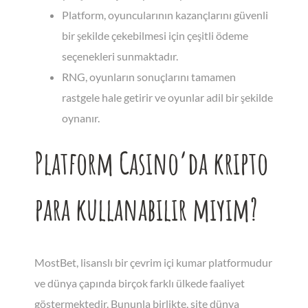
Platform, oyuncularının kazançlarını güvenli
bir şekilde çekebilmesi için çeşitli ödeme
seçenekleri sunmaktadır.
RNG, oyunların sonuçlarını tamamen
rastgele hale getirir ve oyunlar adil bir şekilde
oynanır.
Platform Casino’da kripto
para kullanabilir miyim?
MostBet, lisanslı bir çevrim içi kumar platformudur
ve dünya çapında birçok farklı ülkede faaliyet
göstermektedir. Bununla birlikte, site dünya