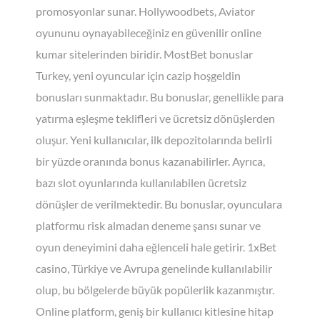
promosyonlar sunar. Hollywoodbets, Aviator
oyununu oynayabileceğiniz en güvenilir online
kumar sitelerinden biridir. MostBet bonuslar
Turkey, yeni oyuncular için cazip hoşgeldin
bonusları sunmaktadır. Bu bonuslar, genellikle para
yatırma eşleşme teklifleri ve ücretsiz dönüşlerden
oluşur. Yeni kullanıcılar, ilk depozitolarında belirli
bir yüzde oranında bonus kazanabilirler. Ayrıca,
bazı slot oyunlarında kullanılabilen ücretsiz
dönüşler de verilmektedir. Bu bonuslar, oyunculara
platformu risk almadan deneme şansı sunar ve
oyun deneyimini daha eğlenceli hale getirir. 1xBet
casino, Türkiye ve Avrupa genelinde kullanılabilir
olup, bu bölgelerde büyük popülerlik kazanmıştır.
Online platform, geniş bir kullanıcı kitlesine hitap