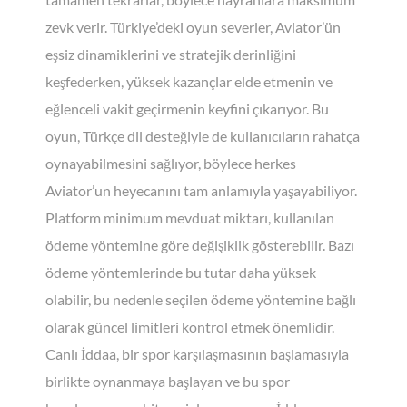
zevk verir. Türkiye’deki oyun severler, Aviator’ün
eşsiz dinamiklerini ve stratejik derinliğini
keşfederken, yüksek kazançlar elde etmenin ve
eğlenceli vakit geçirmenin keyfini çıkarıyor. Bu
oyun, Türkçe dil desteğiyle de kullanıcıların rahatça
oynayabilmesini sağlıyor, böylece herkes
Aviator’un heyecanını tam anlamıyla yaşayabiliyor.
Platform minimum mevduat miktarı, kullanılan
ödeme yöntemine göre değişiklik gösterebilir. Bazı
ödeme yöntemlerinde bu tutar daha yüksek
olabilir, bu nedenle seçilen ödeme yöntemine bağlı
olarak güncel limitleri kontrol etmek önemlidir.
Canlı İddaa, bir spor karşılaşmasının başlamasıyla
birlikte oynanmaya başlayan ve bu spor