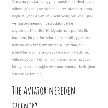
Curacao yasalarına uygun lisanslı olan Mostbet, en
yüksek güvenlik ve hizmet kalitesi standartlarına
bağlı kalıyor. Güvenilirlik, adil oyun, hızlı çekilişler
ve müşteri memnuniyeti odaklı yaklaşımı
sayesinde, MostBet Türkiye’de hızla popülerlik
kazanmış bir platformdur. Hem mobil uygulaması
hem de web sitesi üzerinden kullanıcılar, en
istedikleri oyunlara kolayca erişebilir. Platform,
yüksek güvenlik önlemleri ile oyuncularına güvenli
bir oyun ortamı sağlar ve bunun yanında hızlı işlem
süreleri ile tanınır.
The Aviator nereden
izlenir?