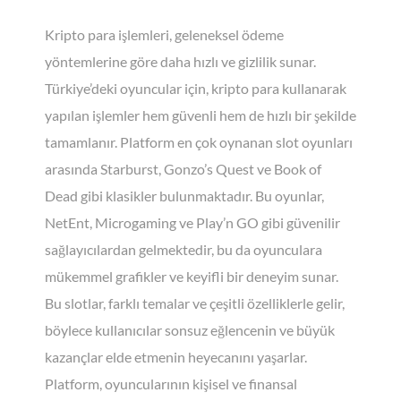
Kripto para işlemleri, geleneksel ödeme
yöntemlerine göre daha hızlı ve gizlilik sunar.
Türkiye’deki oyuncular için, kripto para kullanarak
yapılan işlemler hem güvenli hem de hızlı bir şekilde
tamamlanır. Platform en çok oynanan slot oyunları
arasında Starburst, Gonzo’s Quest ve Book of
Dead gibi klasikler bulunmaktadır. Bu oyunlar,
NetEnt, Microgaming ve Play’n GO gibi güvenilir
sağlayıcılardan gelmektedir, bu da oyunculara
mükemmel grafikler ve keyifli bir deneyim sunar.
Bu slotlar, farklı temalar ve çeşitli özelliklerle gelir,
böylece kullanıcılar sonsuz eğlencenin ve büyük
kazançlar elde etmenin heyecanını yaşarlar.
Platform, oyuncularının kişisel ve finansal