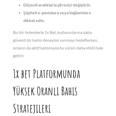
Düzenli aralıklarla şifrenizi değiştirin.
Şüpheli e-postalara veya bağlantılara
dikkat edin.
Bu tür önlemlerle 1x Bet, kullanıcılarına daha
güvenli bir bahis deneyimi sunmayı hedeflerken,
onların da aktif katılımıyla bu süreci daha etkili hale
getirir.
1x bet Platformunda
Yüksek Oranlı Bahis
Stratejileri