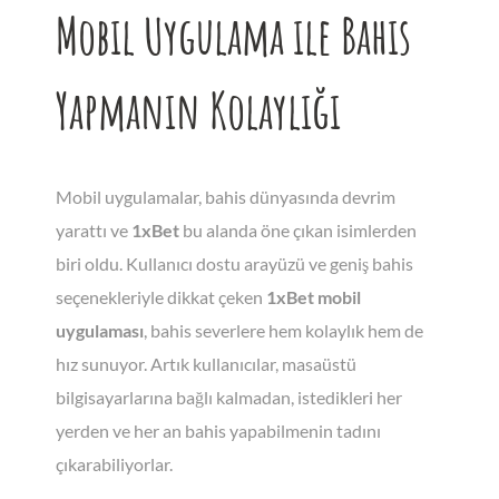
Mobil Uygulama ile Bahis
Yapmanın Kolaylığı
Mobil uygulamalar, bahis dünyasında devrim
yarattı ve
1xBet
bu alanda öne çıkan isimlerden
biri oldu. Kullanıcı dostu arayüzü ve geniş bahis
seçenekleriyle dikkat çeken
1xBet mobil
uygulaması
, bahis severlere hem kolaylık hem de
hız sunuyor. Artık kullanıcılar, masaüstü
bilgisayarlarına bağlı kalmadan, istedikleri her
yerden ve her an bahis yapabilmenin tadını
çıkarabiliyorlar.