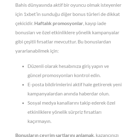
Bahis dünyasında aktif bir oyuncu olmak isteyenler
için 1xbet’in sunduğu diğer bonus türleri de dikkat
çekicidir.
Haftalık promosyonlar
, kayıp iade
bonusları ve özel etkinliklere yönelik kampanyalar
gibi çeşitli fırsatlar mevcuttur. Bu bonuslardan
yararlanabilmek için:
Düzenli olarak hesabınıza giriş yapın ve
güncel promosyonları kontrol edin.
E-posta bildirimlerini aktif hale getirerek yeni
kampanyalardan anında haberdar olun.
Sosyal medya kanallarını takip ederek özel
etkinliklere yönelik sürpriz fırsatları
kaçırmayın.
Bonusların çevrim şartlarını anlamak
, kazancınızı