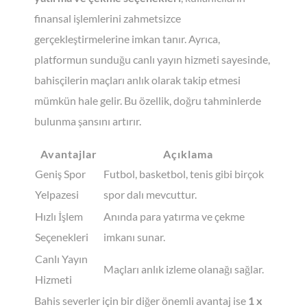
finansal işlemlerini zahmetsizce
gerçekleştirmelerine imkan tanır. Ayrıca,
platformun sunduğu canlı yayın hizmeti sayesinde,
bahisçilerin maçları anlık olarak takip etmesi
mümkün hale gelir. Bu özellik, doğru tahminlerde
bulunma şansını artırır.
Avantajlar
Açıklama
Geniş Spor
Futbol, basketbol, tenis gibi birçok
Yelpazesi
spor dalı mevcuttur.
Hızlı İşlem
Anında para yatırma ve çekme
Seçenekleri
imkanı sunar.
Canlı Yayın
Maçları anlık izleme olanağı sağlar.
Hizmeti
Bahis severler için bir diğer önemli avantaj ise
1 x