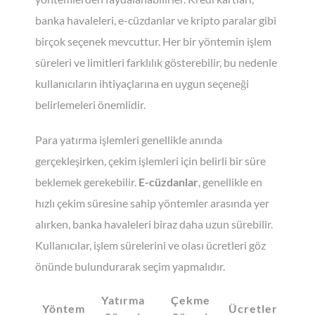
banka havaleleri, e-cüzdanlar ve kripto paralar gibi
birçok seçenek mevcuttur. Her bir yöntemin işlem
süreleri ve limitleri farklılık gösterebilir, bu nedenle
kullanıcıların ihtiyaçlarına en uygun seçeneği
belirlemeleri önemlidir.
Para yatırma işlemleri genellikle anında
gerçekleşirken, çekim işlemleri için belirli bir süre
beklemek gerekebilir.
E-cüzdanlar
, genellikle en
hızlı çekim süresine sahip yöntemler arasında yer
alırken, banka havaleleri biraz daha uzun sürebilir.
Kullanıcılar, işlem sürelerini ve olası ücretleri göz
önünde bulundurarak seçim yapmalıdır.
Yatırma
Çekme
Yöntem
Ücretler