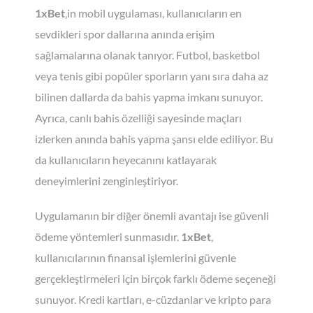
1xBet
‚in mobil uygulaması, kullanıcıların en
sevdikleri spor dallarına anında erişim
sağlamalarına olanak tanıyor. Futbol, basketbol
veya tenis gibi popüler sporların yanı sıra daha az
bilinen dallarda da bahis yapma imkanı sunuyor.
Ayrıca, canlı bahis özelliği sayesinde maçları
izlerken anında bahis yapma şansı elde ediliyor. Bu
da kullanıcıların heyecanını katlayarak
deneyimlerini zenginleştiriyor.
Uygulamanın bir diğer önemli avantajı ise güvenli
ödeme yöntemleri sunmasıdır.
1xBet
,
kullanıcılarının finansal işlemlerini güvenle
gerçekleştirmeleri için birçok farklı ödeme seçeneği
sunuyor. Kredi kartları, e-cüzdanlar ve kripto para