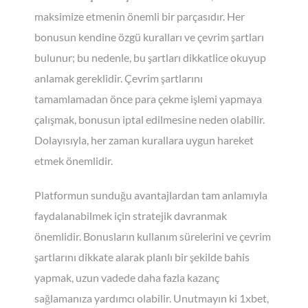
maksimize etmenin önemli bir parçasıdır. Her
bonusun kendine özgü kuralları ve çevrim şartları
bulunur; bu nedenle, bu şartları dikkatlice okuyup
anlamak gereklidir. Çevrim şartlarını
tamamlamadan önce para çekme işlemi yapmaya
çalışmak, bonusun iptal edilmesine neden olabilir.
Dolayısıyla, her zaman kurallara uygun hareket
etmek önemlidir.
Platformun sunduğu avantajlardan tam anlamıyla
faydalanabilmek için stratejik davranmak
önemlidir. Bonusların kullanım sürelerini ve çevrim
şartlarını dikkate alarak planlı bir şekilde bahis
yapmak, uzun vadede daha fazla kazanç
sağlamanıza yardımcı olabilir. Unutmayın ki 1xbet,