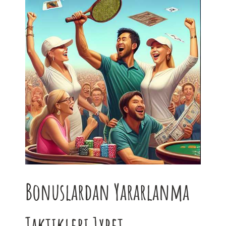
Bonuslardan Yararlanma
Taktikleri 1xbet