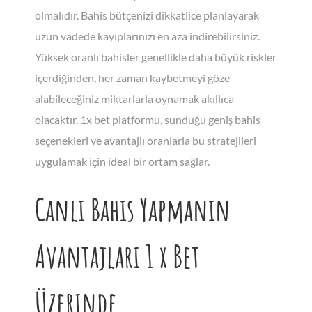
olmalıdır. Bahis bütçenizi dikkatlice planlayarak
uzun vadede kayıplarınızı en aza indirebilirsiniz.
Yüksek oranlı bahisler genellikle daha büyük riskler
içerdiğinden, her zaman kaybetmeyi göze
alabileceğiniz miktarlarla oynamak akıllıca
olacaktır. 1x bet platformu, sunduğu geniş bahis
seçenekleri ve avantajlı oranlarla bu stratejileri
uygulamak için ideal bir ortam sağlar.
Canlı Bahis Yapmanın
Avantajları 1 x Bet
Üzerinde