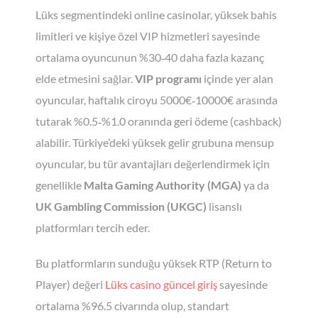
Lüks segmentindeki online casinolar, yüksek bahis
limitleri ve kişiye özel VIP hizmetleri sayesinde
ortalama oyuncunun %30‑40 daha fazla kazanç
elde etmesini sağlar.
VIP programı
içinde yer alan
oyuncular, haftalık ciroyu 5000€‑10000€ arasında
tutarak %0.5‑%1.0 oranında geri ödeme (cashback)
alabilir. Türkiye’deki yüksek gelir grubuna mensup
oyuncular, bu tür avantajları değerlendirmek için
genellikle
Malta Gaming Authority (MGA)
ya da
UK Gambling Commission (UKGC)
lisanslı
platformları tercih eder.
Bu platformların sunduğu yüksek RTP (Return to
Player) değeri
Lüks casino güncel giriş
sayesinde
ortalama %96.5 civarında olup, standart