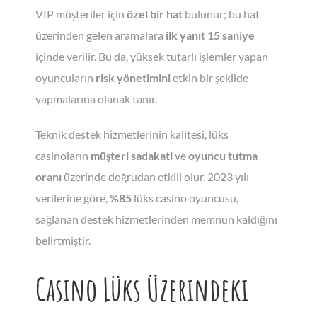
VIP müşteriler için
özel bir hat
bulunur; bu hat
üzerinden gelen aramalara
ilk yanıt 15 saniye
içinde verilir. Bu da, yüksek tutarlı işlemler yapan
oyuncuların
risk yönetimini
etkin bir şekilde
yapmalarına olanak tanır.
Teknik destek hizmetlerinin kalitesi, lüks
casinoların
müşteri sadakati
ve
oyuncu tutma
oranı
üzerinde doğrudan etkili olur. 2023 yılı
verilerine göre,
%85
lüks casino oyuncusu,
sağlanan destek hizmetlerinden memnun kaldığını
belirtmiştir.
Casino Lüks Üzerindeki