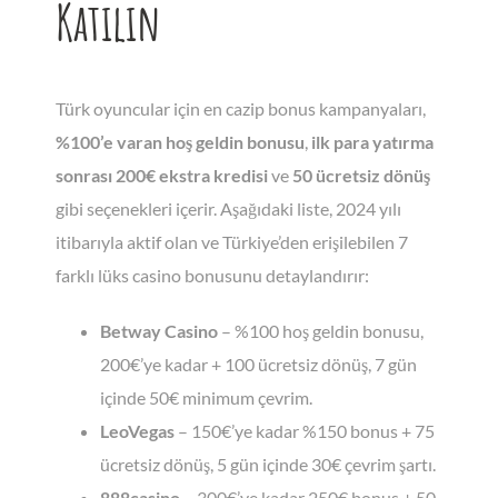
Katılın
Türk oyuncular için en cazip bonus kampanyaları,
%100’e varan hoş geldin bonusu
,
ilk para yatırma
sonrası 200€ ekstra kredisi
ve
50 ücretsiz dönüş
gibi seçenekleri içerir. Aşağıdaki liste, 2024 yılı
itibarıyla aktif olan ve Türkiye’den erişilebilen 7
farklı lüks casino bonusunu detaylandırır:
Betway Casino
– %100 hoş geldin bonusu,
200€’ye kadar + 100 ücretsiz dönüş, 7 gün
içinde 50€ minimum çevrim.
LeoVegas
– 150€’ye kadar %150 bonus + 75
ücretsiz dönüş, 5 gün içinde 30€ çevrim şartı.
888casino
– 300€’ye kadar 250€ bonus + 50