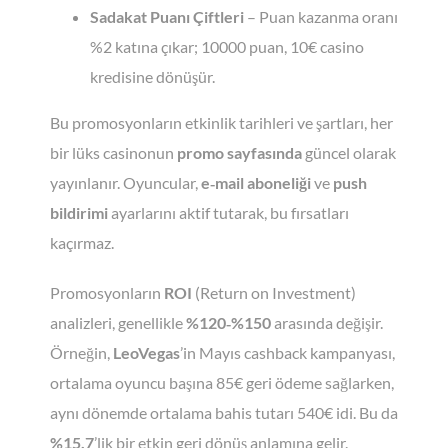
Sadakat Puanı Çiftleri
– Puan kazanma oranı
%2 katına çıkar; 10000 puan, 10€ casino
kredisine dönüşür.
Bu promosyonların etkinlik tarihleri ve şartları, her
bir lüks casinonun
promo sayfasında
güncel olarak
yayınlanır. Oyuncular,
e‑mail aboneliği
ve
push
bildirimi
ayarlarını aktif tutarak, bu fırsatları
kaçırmaz.
Promosyonların
ROI
(Return on Investment)
analizleri, genellikle
%120‑%150
arasında değişir.
Örneğin,
LeoVegas
’in Mayıs cashback kampanyası,
ortalama oyuncu başına 85€ geri ödeme sağlarken,
aynı dönemde ortalama bahis tutarı 540€ idi. Bu da
%15.7
’lik bir etkin geri dönüş anlamına gelir.