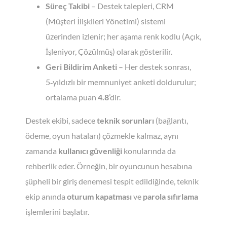
Süreç Takibi
– Destek talepleri, CRM
(Müşteri İlişkileri Yönetimi) sistemi
üzerinden izlenir; her aşama renk kodlu (Açık,
İşleniyor, Çözülmüş) olarak gösterilir.
Geri Bildirim Anketi
– Her destek sonrası,
5‑yıldızlı bir memnuniyet anketi doldurulur;
ortalama puan
4.8
’dir.
Destek ekibi, sadece
teknik sorunları
(bağlantı,
ödeme, oyun hataları) çözmekle kalmaz, aynı
zamanda
kullanıcı güvenliği
konularında da
rehberlik eder. Örneğin, bir oyuncunun hesabına
şüpheli bir giriş denemesi tespit edildiğinde, teknik
ekip anında
oturum kapatması
ve
parola sıfırlama
işlemlerini başlatır.