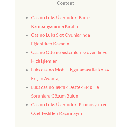
Content
Casino Luks Üzerindeki Bonus
Kampanyalarına Katılın
Casino Lüks Slot Oyunlarında
Eğlenirken Kazanın
Casino Ödeme Sistemleri: Güvenilir ve
Hızlı İşlemler
Luks casino Mobil Uygulaması ile Kolay
Erişim Avantajı
Lüks casino Teknik Destek Ekibi ile
Sorunlara Çözüm Bulun
Casino Lüks Üzerindeki Promosyon ve
Özel Teklifleri Kaçırmayın