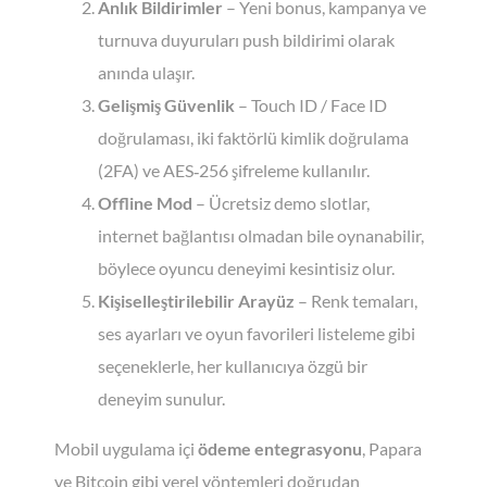
Anlık Bildirimler
– Yeni bonus, kampanya ve
turnuva duyuruları push bildirimi olarak
anında ulaşır.
Gelişmiş Güvenlik
– Touch ID / Face ID
doğrulaması, iki faktörlü kimlik doğrulama
(2FA) ve AES‑256 şifreleme kullanılır.
Offline Mod
– Ücretsiz demo slotlar,
internet bağlantısı olmadan bile oynanabilir,
böylece oyuncu deneyimi kesintisiz olur.
Kişiselleştirilebilir Arayüz
– Renk temaları,
ses ayarları ve oyun favorileri listeleme gibi
seçeneklerle, her kullanıcıya özgü bir
deneyim sunulur.
Mobil uygulama içi
ödeme entegrasyonu
, Papara
ve Bitcoin gibi yerel yöntemleri doğrudan