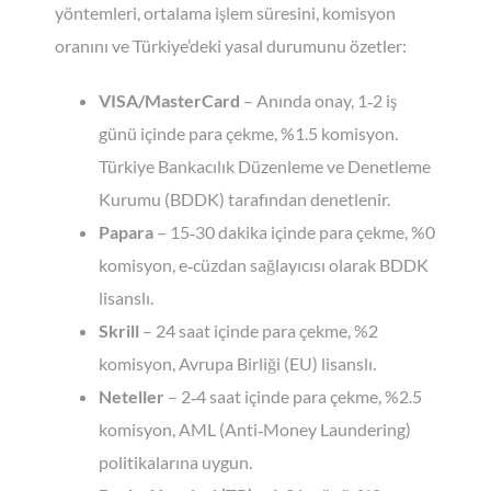
yöntemleri, ortalama işlem süresini, komisyon
oranını ve Türkiye’deki yasal durumunu özetler:
VISA/MasterCard
– Anında onay, 1‑2 iş
günü içinde para çekme, %1.5 komisyon.
Türkiye Bankacılık Düzenleme ve Denetleme
Kurumu (BDDK) tarafından denetlenir.
Papara
– 15‑30 dakika içinde para çekme, %0
komisyon, e‑cüzdan sağlayıcısı olarak BDDK
lisanslı.
Skrill
– 24 saat içinde para çekme, %2
komisyon, Avrupa Birliği (EU) lisanslı.
Neteller
– 2‑4 saat içinde para çekme, %2.5
komisyon, AML (Anti‑Money Laundering)
politikalarına uygun.