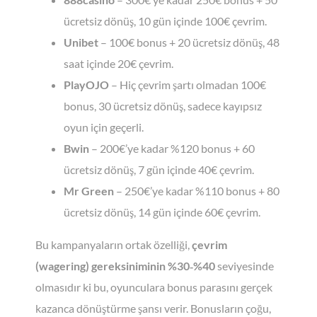
ücretsiz dönüş, 10 gün içinde 100€ çevrim.
Unibet
– 100€ bonus + 20 ücretsiz dönüş, 48
saat içinde 20€ çevrim.
PlayOJO
– Hiç çevrim şartı olmadan 100€
bonus, 30 ücretsiz dönüş, sadece kayıpsız
oyun için geçerli.
Bwin
– 200€’ye kadar %120 bonus + 60
ücretsiz dönüş, 7 gün içinde 40€ çevrim.
Mr Green
– 250€’ye kadar %110 bonus + 80
ücretsiz dönüş, 14 gün içinde 60€ çevrim.
Bu kampanyaların ortak özelliği,
çevrim
(wagering) gereksiniminin %30‑%40
seviyesinde
olmasıdır ki bu, oyunculara bonus parasını gerçek
kazanca dönüştürme şansı verir. Bonusların çoğu,