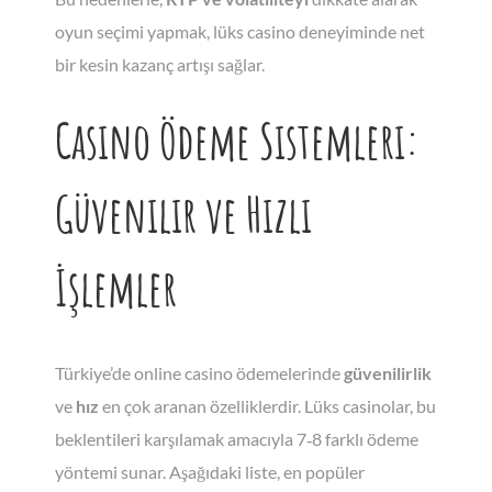
oyun seçimi yapmak, lüks casino deneyiminde net
bir kesin kazanç artışı sağlar.
Casino Ödeme Sistemleri:
Güvenilir ve Hızlı
İşlemler
Türkiye’de online casino ödemelerinde
güvenilirlik
ve
hız
en çok aranan özelliklerdir. Lüks casinolar, bu
beklentileri karşılamak amacıyla 7‑8 farklı ödeme
yöntemi sunar. Aşağıdaki liste, en popüler