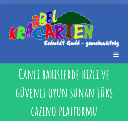
Zum
Inhalt
springen
Canlı bahislerde hızlı ve
güvenli oyun sunan Lüks
cazino platformu