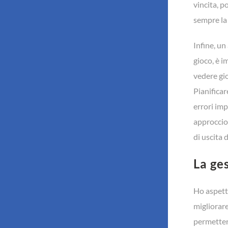
vincita, p
sempre la 
Infine, un
gioco, è 
vedere gi
Pianificar
errori imp
approccio 
di uscita 
La ge
Ho aspetta
migliorare
permettert