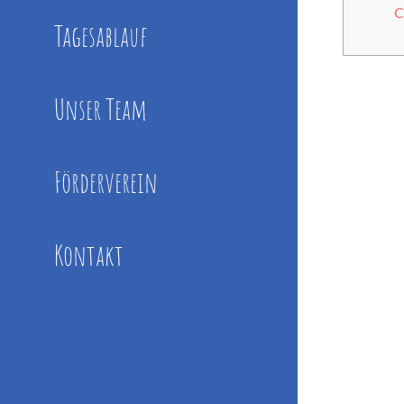
C
Tagesablauf
Unser Team
Förderverein
Kontakt