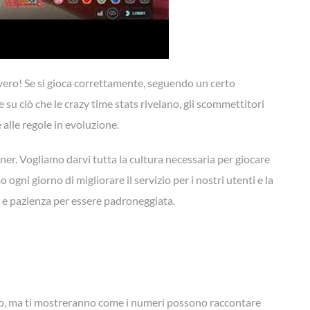
vvero! Se si gioca correttamente, seguendo un certo
 su ciò che le crazy time stats rivelano, gli scommettitori
alle regole in evoluzione.
ner. Vogliamo darvi tutta la cultura necessaria per giocare
ogni giorno di migliorare il servizio per i nostri utenti e la
a e pazienza per essere padroneggiata.
io, ma ti mostreranno come i numeri possono raccontare