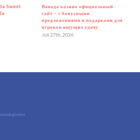
rda Sweet
Вавада казино официальный
da
сайт – с бонусными
предложениями и подарками для
игроков ищущих удачу
Juli 27th, 2026
Schmidt gGmbH