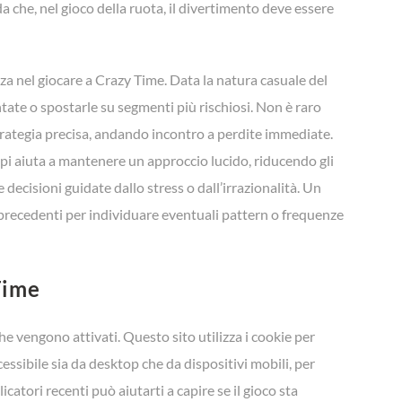
da che, nel gioco della ruota, il divertimento deve essere
za nel giocare a Crazy Time. Data la natura casuale del
ate o spostarle su segmenti più rischiosi. Non è raro
trategia precisa, andando incontro a perdite immediate.
pi aiuta a mantenere un approccio lucido, riducendo gli
 decisioni guidate dallo stress o dall’irrazionalità. Un
i precedenti per individuare eventuali pattern o frequenze
Time
he vengono attivati. Questo sito utilizza i cookie per
essibile sia da desktop che da dispositivi mobili, per
atori recenti può aiutarti a capire se il gioco sta