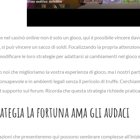
 nel casinò online non è solo un gioco, qui è possibile vincere da
 si può vincere un sacco di soldi. Focalizzando la propria attenzione
dificare le loro strategie per adattarsi ai cambiamenti nel gioco e 
noi che miglioriamo la vostra esperienza di gioco, ma i nostri part
nsapevole e in ambienti legali senza il pericolo di truffe. Cerchiamo 
l supporto sul forum. Ricorda che questa strategia richiede pratic
rategia La fortuna ama gli audaci
azioni che presenteremo qui possono sembrare complesse all’iniz