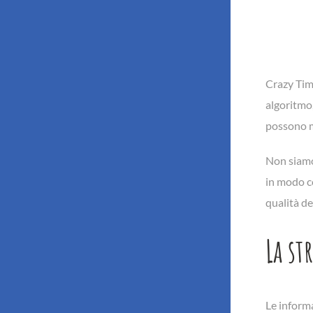
Crazy Time
algoritmo,
possono mo
Non siamo 
in modo co
qualità de
La st
Le inform