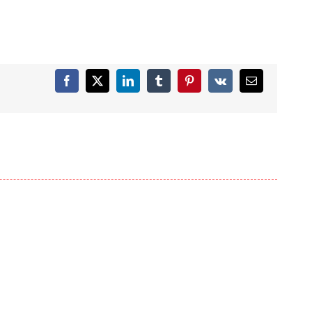
Facebook
X
LinkedIn
Tumblr
Pinterest
Vk
E-
Mail