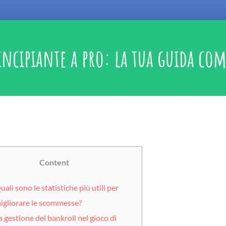
incipiante a pro: la tua guida com
Content
uali sono le statistiche più utili per
igliorare le scommesse?
a gestione del bankroll nel gioco di