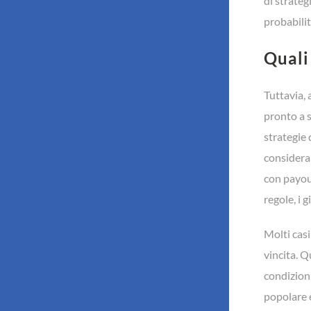
di strateg
probabilit
Quali
Tuttavia, 
pronto a 
strategie 
considera
con payout
regole, i 
Molti casi
vincita. Q
condizioni
popolare 