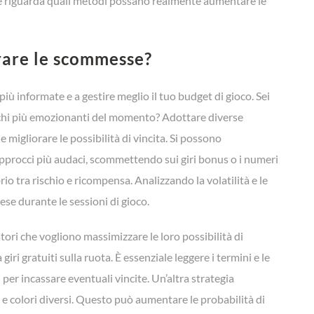
ale riguarda quali metodi possano realmente aumentare le
orare le scommesse?
iù informate e a gestire meglio il tuo budget di gioco. Sei
iochi più emozionanti del momento? Adottare diverse
 migliorare le possibilità di vincita. Si possono
pprocci più audaci, scommettendo sui giri bonus o i numeri
brio tra rischio e ricompensa. Analizzando la volatilità e le
ese durante le sessioni di gioco.
ori che vogliono massimizzare le loro possibilità di
iri gratuiti sulla ruota. È essenziale leggere i termini e le
 per incassare eventuali vincite. Un’altra strategia
 colori diversi. Questo può aumentare le probabilità di