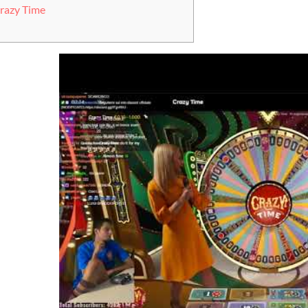
razy Time