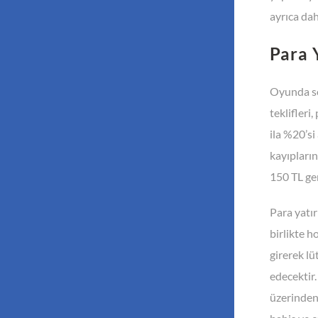
ayrıca dah
Para 
Oyunda sos
teklifleri
ila %20’si
kayıpları
150 TL ger
Para yatır
birlikte h
girerek lü
edecektir.
üzerinden 