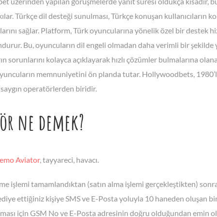
et üzerinden yapılan görüşmelerde yanıt süresi oldukça kısadır, bu
ar. Türkçe dil desteği sunulması, Türkçe konuşan kullanıcıların kol
larını sağlar. Platform, Türk oyuncularına yönelik özel bir destek 
durur. Bu, oyuncuların dil engeli olmadan daha verimli bir şekilde y
n sorunlarını kolayca açıklayarak hızlı çözümler bulmalarına olana
yuncuların memnuniyetini ön planda tutar. Hollywoodbets, 1980’le
 saygın operatörlerden biridir.
tör ne demek?
emo Aviator
, tayyareci, havacı.
e işlemi tamamlandıktan (satın alma işlemi gerçekleştikten) sonra h
hediye ettiğiniz kişiye SMS ve E-Posta yoluyla 10 haneden oluşan bi
aşması için GSM No ve E-Posta adresinin doğru olduğundan emin ol