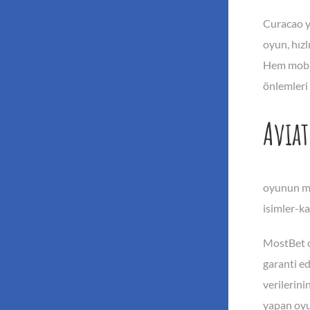
Curacao ya
oyun, hızl
Hem mobil 
önlemleri 
Avia
oyunun ma
isimler-ka
MostBet oy
garanti ed
verilerin
yapan oyun