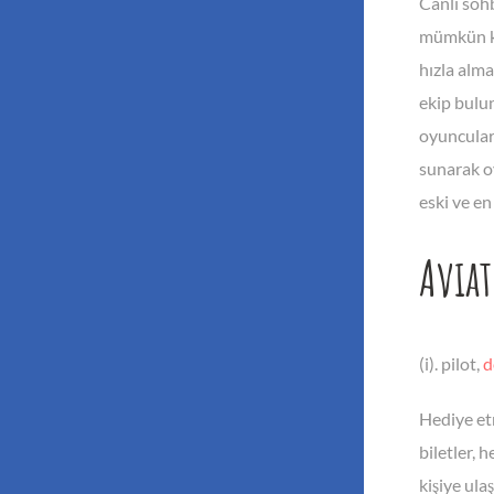
Canlı sohb
mümkün kıl
hızla alma
ekip bulun
oyuncuları
sunarak o
eski ve en
Avia
(i). pilot,
d
Hediye etm
biletler, 
kişiye ul