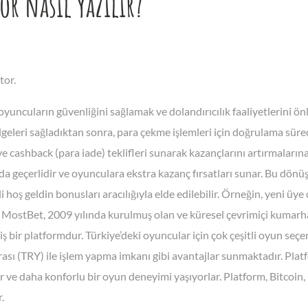
or nasıl yazılır?
tor.
oyuncuların güvenliğini sağlamak ve dolandırıcılık faaliyetlerini 
lgeleri sağladıktan sonra, para çekme işlemleri için doğrulama süre
e cashback (para iade) teklifleri sunarak kazançlarını artırmalarına y
a geçerlidir ve oyunculara ekstra kazanç fırsatları sunar. Bu dönü
li hoş geldin bonusları aracılığıyla elde edilebilir. Örneğin, yeni ü
r. MostBet, 2009 yılında kurulmuş olan ve küresel çevrimiçi kumarha
ş bir platformdur. Türkiye’deki oyuncular için çok çeşitli oyun seçe
irası (TRY) ile işlem yapma imkanı gibi avantajlar sunmaktadır. Pl
 ve daha konforlu bir oyun deneyimi yaşıyorlar. Platform, Bitcoin,
.