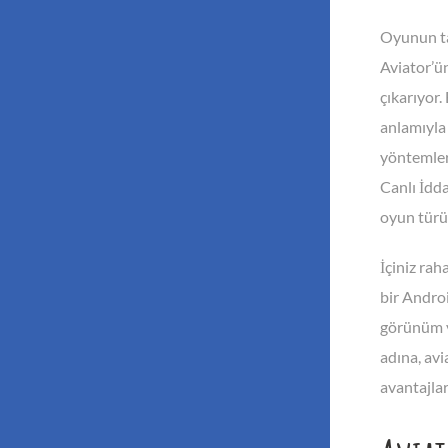
Oyunun ta
Aviator’ün
çıkarıyor.
anlamıyla
yöntemler
Canlı İdda
oyun türü
İçiniz rah
bir Androi
görünüm ve
adına, avi
avantajlar