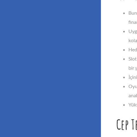
Bunu
fina
Uygu
kola
Hedi
Slot
bir 
İçin
Oyun
anah
Yüks
Cep 