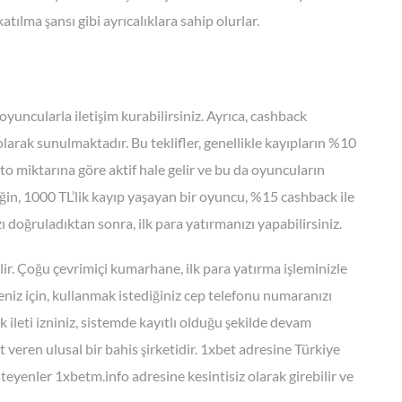
atılma şansı gibi ayrıcalıklara sahip olurlar.
yuncularla iletişim kurabilirsiniz. Ayrıca, cashback
olarak sunulmaktadır. Bu teklifler, genellikle kayıpların %10
ito miktarına göre aktif hale gelir ve bu da oyuncuların
in, 1000 TL’lik kayıp yaşayan bir oyuncu, %15 cashback ile
ı doğruladıktan sonra, ilk para yatırmanızı yapabilirsiniz.
ilir. Çoğu çevrimiçi kumarhane, ilk para yatırma işleminizle
niz için, kullanmak istediğiniz cep telefonu numaranızı
 ileti izniniz, sistemde kayıtlı olduğu şekilde devam
t veren ulusal bir bahis şirketidir. 1xbet adresine Türkiye
steyenler 1xbetm.info adresine kesintisiz olarak girebilir ve