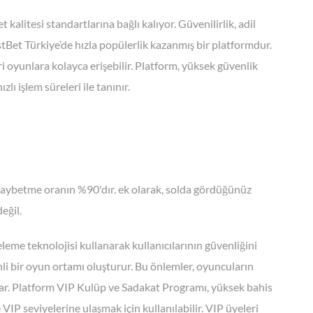
alitesi standartlarına bağlı kalıyor. Güvenilirlik, adil
stBet Türkiye’de hızla popülerlik kazanmış bir platformdur.
i oyunlara kolayca erişebilir. Platform, yüksek güvenlik
ı işlem süreleri ile tanınır.
aybetme oranın %90'dır. ek olarak, solda gördüğünüz
eğil.
leme teknolojisi kullanarak kullanıcılarının güvenliğini
nli bir oyun ortamı oluşturur. Bu önlemler, oyuncuların
lar. Platform VIP Kulüp ve Sadakat Programı, yüksek bahis
VIP seviyelerine ulaşmak için kullanılabilir. VIP üyeleri