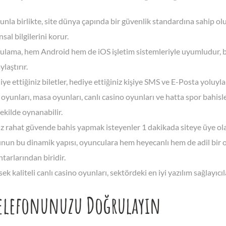
nla birlikte, site dünya çapında bir güvenlik standardına sahip olu
nsal bilgilerini korur.
lama, hem Android hem de iOS işletim sistemleriyle uyumludur, bu 
ylaştırır.
ye ettiğiniz biletler, hediye ettiğiniz kişiye SMS ve E-Posta yoluyl
 oyunları, masa oyunları, canlı casino oyunları ve hatta spor bahisl
şekilde oynanabilir.
iz rahat güvende bahis yapmak isteyenler 1 dakikada siteye üye olab
un bu dinamik yapısı, oyunculara hem heyecanlı hem de adil bir o
tarlarından biridir.
ek kaliteli canlı casino oyunları, sektördeki en iyi yazılım sağlayıc
Telefonunuzu Doğrulayın