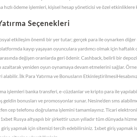
a hızlı ödeme işlemleri, kişisel hesap yöneticisi ve özel etkinliklere k
Yatırma Seçenekleri
yal etkileşim önemli bir yer tutar; gerçek para ile oynarken diğer o
, platformda kayıp yaşayan oyunculara yardımcı olmak için haftalık 
 arasında değişen oranlarda geri ödenir. Cashback, belirli bir depoz
nı azaltarak yeniden oyun oynamaya devam etmelerini sağlar. Örneğ
i alabilir. İlk Para Yatırma ve Bonusların EtkinleştirilmesiHesabınız
ma işlemleri banka transferi, e-cüzdanlar ve kripto para ile yapılab
oş geldin bonusları ve promosyonlar sunar. Nesine’den sms alabilme
tfen cep telefonu doğrulama işlemini tamamlayınız. Ticari elektronik
 1xbet Rusya altyapılı bir şirkettir uzun yılladır tüm dünyada hizme
giriş yapmak için sitemizi tercih edebilirsiniz. 1xbet giriş yapmak i