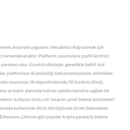
önlemek amacıyla uygulanır. Hesabınızı doğrulamak için
ci tamamlanacaktır. Platform, oyunculara çeşitli ücretsiz
ardımcı olur. Ücretsiz dönüşler, genellikle belirli slot
şler, platformun düzenlediği özel promosyonlar, etkinlikler
ye olan oyuncular, ilk depozitolarında 50 ücretsiz dönüş
ne ve bahis alanında hızlı bir şekilde kendine sağlam bir
nekleri, kullanıcı dostu bir tasarım, yerel ödeme yöntemleri
atformda kullanıcılar döviz dönüştürme ücreti ödemekten
 Ethereum, Litecoin gibi popüler kripto paralarla ödeme