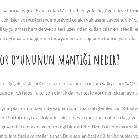
salarına uygun lisanslı olan Mostbet, en yüksek güvenlik ve hizmet k
ı çekilişler ve müşteri memnuniyeti odaklı yaklaşımı sayesinde, Mo
uygulaması hem de web sitesi üzerinden kullanıcılar, en istedikler
ile oyuncularına güvenli bir oyun ortamı sağlar ve bunun yanında hızl
tor oyununun mantığı nedir?
ntığı çok basit; 500 tl basarsan kazanma oranın sallıyorum %10 k
zançlar v.s hepsi fake. son olarak da; herkeste görünen ekran aynı d
na, platformu üzerinde yapılan tüm finansal işlemler için SSL şifre
er. Platform ayrıca, dolandırıcılık önleyici mekanizmalarla da güve
in güvende kalmasını ve herhangi bir dış tehditten korunmasını sağ
culara özel avantajlar sunar. Bu puanlar, özel ödüller, bonuslar ve 