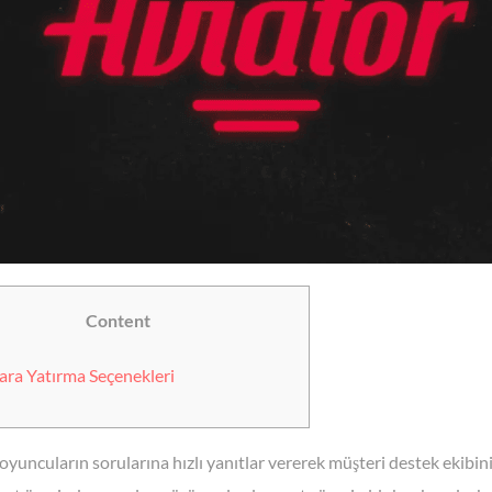
Content
ara Yatırma Seçenekleri
oyuncuların sorularına hızlı yanıtlar vererek müşteri destek ekibini