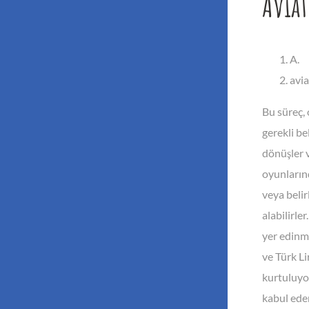
Aviat
A.
avia
Bu süreç, 
gerekli be
dönüşler v
oyunlarınd
veya belir
alabilirle
yer edinmi
ve Türk L
kurtuluyor
kabul eder