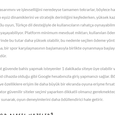
sarımını ve işlevselliğini neredeyse tamamen tekrarlar, böylece ha
 eşsiz dinamiklerini ve stratejik derinliğini keşfederken, yüksek ka
 Bu oyun, Türkçe dil desteğiyle de kullanıcıların rahatça oynayabil
 yaşayabiliyor. Platform minimum mevduat miktarı, kullanılan ödem
inde bu tutar daha yüksek olabilir, bu nedenle seçilen ödeme yönte
a, bir spor karşılaşmasının başlamasıyla birlikte oynanmaya başlay
dür.
at güvende bahis yapmak isteyenler 1 dakikada siteye üye olabilir ve
d cihazda olduğu gibi Google hesabınızla giriş yapmanızı sağlar. Bö
 özelliklere erişim ile daha büyük bir ekranda oyuna erişme fırsatı
ator güvenilir siteler seçimi yaparken dikkatli olmanız gerekmekt
 sunarak, oyun deneyimlerini daha ödüllendirici hale getirir.