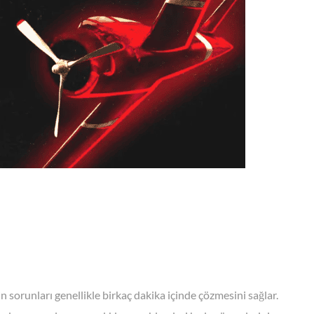
n sorunları genellikle birkaç dakika içinde çözmesini sağlar.