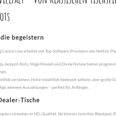
ots
 die begeistern
ng Casino Live arbeitet mit Top‑Software‑Providern wie NetEnt, 
a‑Jackpot‑Slots:
Mega Moolah
und
Divine Fortune
bieten progressi
nen.
tilität verstehen: Hohe Volatilität bedeutet seltene, aber große Ge
ige, kleinere Auszahlungen – perfekt für Anfänger.
Dealer‑Tische
upiers streamen in HD‑Qualität. Sie können zwischen Blackjack, R