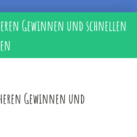
icheren Gewinnen und schnellen
gen
sicheren Gewinnen und