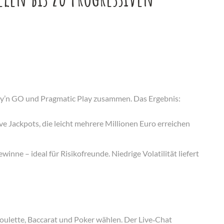
Play’n GO und Pragmatic Play zusammen. Das Ergebnis:
ve Jackpots, die leicht mehrere Millionen Euro erreichen
winne – ideal für Risikofreunde. Niedrige Volatilität liefert
oulette, Baccarat und Poker wählen. Der Live‑Chat