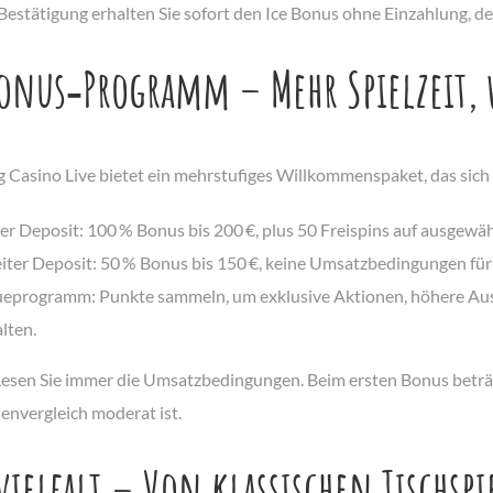
Bestätigung erhalten Sie sofort den Ice Bonus ohne Einzahlung, de
Bonus‑Programm – Mehr Spielzeit, 
ng Casino Live bietet ein mehrstufiges Willkommenspaket, das sich 
er Deposit: 100 % Bonus bis 200 €, plus 50 Freispins auf ausgewähl
iter Deposit: 50 % Bonus bis 150 €, keine Umsatzbedingungen fü
ueprogramm: Punkte sammeln, um exklusive Aktionen, höhere Aus
lten.
Lesen Sie immer die Umsatzbedingungen. Beim ersten Bonus betr
envergleich moderat ist.
vielfalt – Von klassischen Tischspi