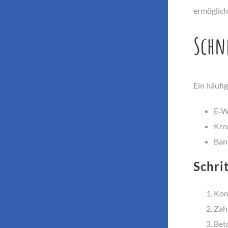
ermöglich
Schn
Ein häufig
E‑Wa
Kre
Ban
Schri
Kon
Zah
Bet