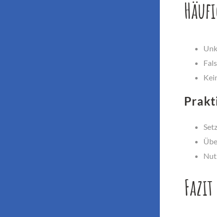
Häufi
Unk
Fal
Kein
Prakt
Setz
Über
Nut
Fazit