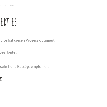
scher macht.
ert es
 Live hat diesen Prozess optimiert:
bearbeitet.
 sehr hohe Beträge empfohlen.
g