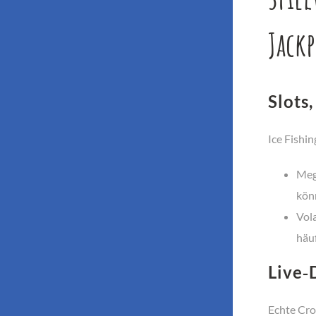
Jackp
Slots,
Ice Fishi
Meg
kön
Vola
häuf
Live‑
Echte Cro