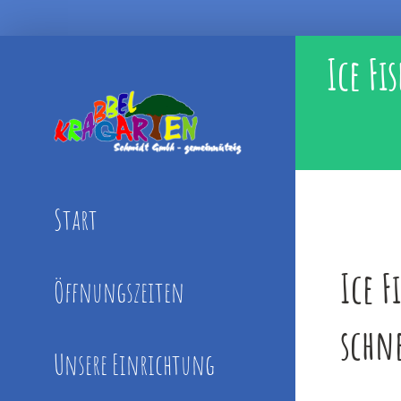
Zum
Ice Fi
Inhalt
springen
Start
Ice 
Öffnungszeiten
schn
Unsere Einrichtung