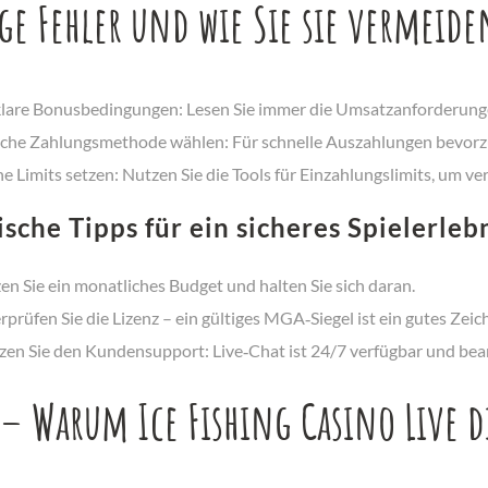
ge Fehler und wie Sie sie vermeide
lare Bonusbedingungen: Lesen Sie immer die Umsatzanforderung
sche Zahlungsmethode wählen: Für schnelle Auszahlungen bevorzu
e Limits setzen: Nutzen Sie die Tools für Einzahlungslimits, um 
ische Tipps für ein sicheres Spielerleb
en Sie ein monatliches Budget und halten Sie sich daran.
prüfen Sie die Lizenz – ein gültiges MGA‑Siegel ist ein gutes Zeic
zen Sie den Kundensupport: Live‑Chat ist 24/7 verfügbar und bea
 – Warum Ice Fishing Casino Live di