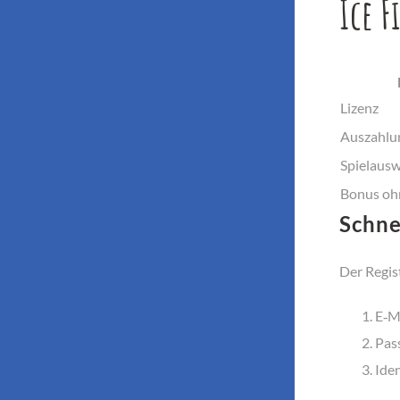
Ice F
Lizenz
Auszahlu
Spielaus
Bonus oh
Schne
Der Regist
E‑Ma
Pass
Iden