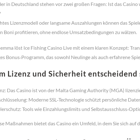
ler in Deutschland stehen vor zwei großen Fragen: Ist das Casino w
?
chtes Lizenzmodell oder langsame Auszahlungen können das Spieler
en Boni profitieren, ohne endlose Umsatzbedingungen zu wälzen.
lemma löst Ice Fishing Casino Live mit einem klaren Konzept: Tra
es Bonus‑Programm, das sowohl Neulinge als auch erfahrene Spiel
 Lizenz und Sicherheit entscheidend 
enz: Das Casino ist von der Malta Gaming Authority (MGA) lizenzi
schlüsselung: Moderne SSL‑Technologie schützt persönliche Date
elerschutz: Tools wie Einzahlungslimits und Selbstausschluss‑Opt
se Maßnahmen bietet das Casino ein Umfeld, in dem Sie sich auf d