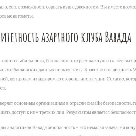
кало, есть возможность сорвать куш с джекпотом. Вы имеете возмо
ровые автоматы.
итетность азартного клуба Вавада
ь идет о стабильности, безопасность играет важную из ключевых 
ных и банковских данных пользователя. Качество и надежность V
ией, контролем и надзором со стороны институции Curacao, кото
сть.
веряет основным организациям в отрасли онлайн безопасности, т
щать доступ к ним третьих лиц. Результатом является безопаснос
ды аналитиков Вавада безопасность – это немалая задача. На кон