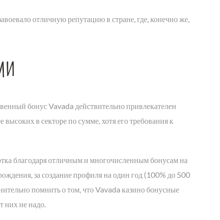
завоевало отличную репутацию в стране, где, конечно же,
ами
ственный бонус Vavada действительно привлекателен
 высоких в секторе по сумме, хотя его требования к
ботка благодаря отличным и многочисленным бонусам на
 рождения, за создание профиля на один год (100% до 500
ительно помнить о том, что Vavada казино бонусные
т них не надо.