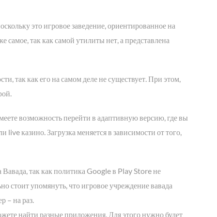
оскольку это игровое заведение, ориентированное на
е самое, так как самой утилиты нет, а представлена
и, так как его на самом деле не существует. При этом,
рой.
имеете возможность перейти в адаптивную версию, где вы
и live казино. Загрузка меняется в зависимости от того,
Вавада, так как политика Google в Play Store не
но стоит упомянуть, что игровое учреждение вавада
р – на раз.
можете найти разные приложения. Для этого нужно будет