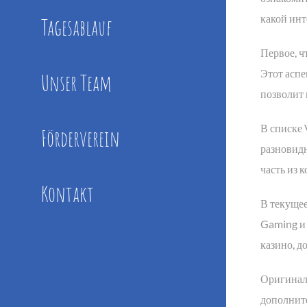
какой инт
Tagesablauf
Первое, ч
Этот аспе
Unser Team
позволит
В списке 
Förderverein
разновидн
часть из 
Kontakt
В текущее
Gaming и 
казино, д
Оригиналь
дополните