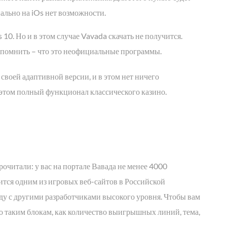
ально на iOs нет возможности.
10. Но и в этом случае Vavada скачать не получится.
о помнить – что это неофициальные программы.
воей адаптивной версии, и в этом нет ничего
и этом полный функционал классического казино.
рочитали: у вас на портале Вавада не менее 4000
ится одним из игровых веб-сайтов в Российской
у с другими разработчиками высокого уровня. Чтобы вам
по таким блокам, как количество выигрышных линий, тема,