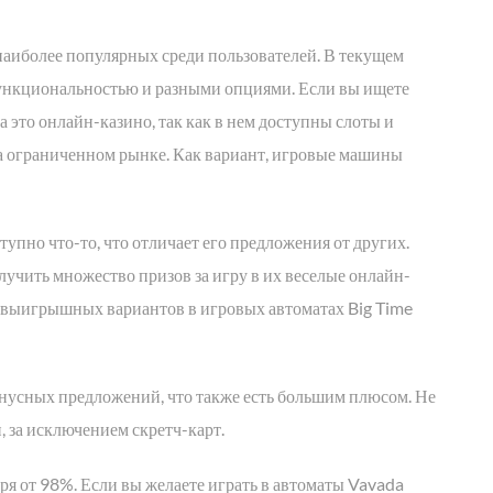
 наиболее популярных среди пользователей. В текущем
ункциональностью и разными опциями. Если вы ищете
а это онлайн-казино, так как в нем доступны слоты и
да ограниченном рынке. Как вариант, игровые машины
упно что-то, что отличает его предложения от других.
лучить множество призов за игру в их веселые онлайн-
0 выигрышных вариантов в игровых автоматах Big Time
онусных предложений, что также есть большим плюсом. Не
и, за исключением скретч-карт.
оря от 98%. Если вы желаете играть в автоматы Vavada