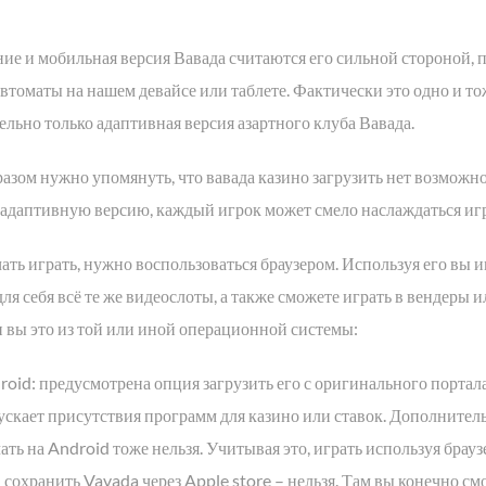
е и мобильная версия Вавада считаются его сильной стороной, п
втоматы на нашем девайсе или таблете. Фактически это одно и тож
льно только адаптивная версия азартного клуба Вавада.
азом нужно упомянуть, что вавада казино загрузить нет возможност
адаптивную версию, каждый игрок может смело наслаждаться иг
ать играть, нужно воспользоваться браузером. Используя его вы 
для себя всё те же видеослоты, а также сможете играть в вендеры ил
и вы это из той или иной операционной системы:
roid: предусмотрена опция загрузить его с оригинального портала 
ускает присутствия программ для казино или ставок. Дополнитель
ать на Android тоже нельзя. Учитывая это, играть используя браузе
: сохранить Vavada через Apple store – нельзя. Там вы конечно с