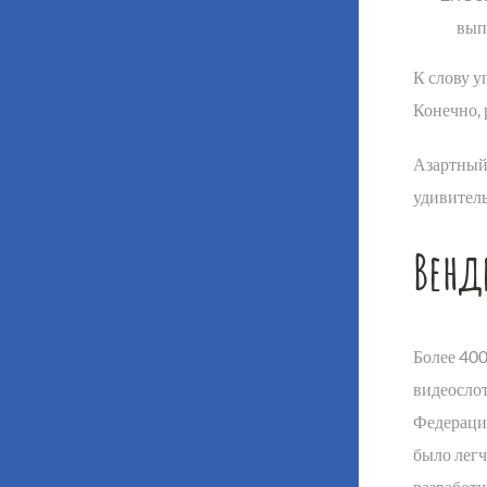
вып
К слову у
Конечно, 
Азартный 
удивитель
Венд
Более 400
видеослот
Федерации
было легч
разработч