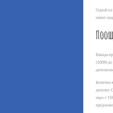
Одной из 
имеет ли
Поощ
Вавада пр
(100% до 
депозитам
Конечно ж
депозит. 
евро + 15
предложен