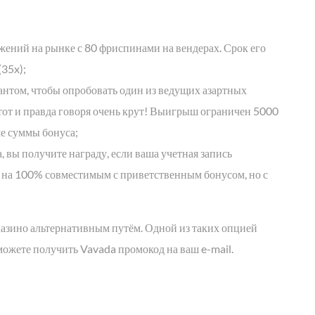
ений на рынке с 80 фриспинами на вендерах. Срок его
(35x);
антом, чтобы опробовать один из ведущих азартных
этот и правда говоря очень крут! Выигрыш ограничен 5000
ше суммы бонуса;
, вы получите награду, если ваша учетная запись
 на 100% совместимым с приветственным бонусом, но с
азино альтернативным путём. Одной из таких опцией
можете получить Vavada промокод на ваш e-mail.