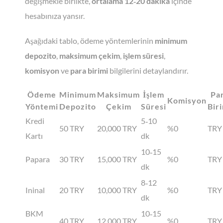
değişmekle birlikte,
ortalama 12‑20 dakika
içinde
hesabınıza yansır.
Aşağıdaki tablo, ödeme yöntemlerinin
minimum
depozito
,
maksimum çekim
,
işlem süresi
,
komisyon
ve
para birimi
bilgilerini detaylandırır.
Ödeme
Minimum
Maksimum
İşlem
Pa
Komisyon
Yöntemi
Depozito
Çekim
Süresi
Bir
Kredi
5‑10
50 TRY
20,000 TRY
%0
TRY
Kartı
dk
10‑15
Papara
30 TRY
15,000 TRY
%0
TRY
dk
8‑12
Ininal
20 TRY
10,000 TRY
%0
TRY
dk
BKM
10‑15
40 TRY
12,000 TRY
%0
TRY