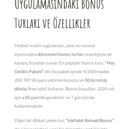
Uygulamasındaki Bonus
Turları ve Özellikler
Melbet mobil uygulaması, yeni ve mevcut
oyunculara
dönemsel bonus turları
aracılığıyla ek
kazanç fırsatları sunar. En popüler bonus turu,
“Hoş
Geldin Paketi”
dir; bu paket içinde %100’e kadar
200 TRY
ilk para yatırma bonusu ve
50 ücretsiz
dönüş
(free spin) bulunur. Bonus koşulları, 2024 yılı
için
x35 çevrim
gerektirir ve 7 gün içinde
kullanılmalıdır.
Diğer bir dikkat çeken tur,
“Haftalık Reload Bonus”
dır. Her pazartesi, yeni bir depozito yaptığınızda