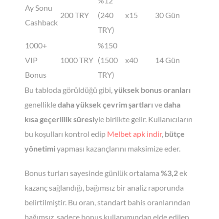
%12
Ay Sonu
200 TRY
(240
x15
30 Gün
Cashback
TRY)
1000+
%150
VIP
1000 TRY
(1500
x40
14 Gün
Bonus
TRY)
Bu tabloda görüldüğü gibi,
yüksek bonus oranları
genellikle
daha yüksek çevrim şartları
ve
daha
kısa geçerlilik süresi
yle birlikte gelir. Kullanıcıların
bu koşulları kontrol edip
Melbet apk indir
,
bütçe
yönetimi
yapması kazançlarını maksimize eder.
Bonus turları sayesinde günlük ortalama
%3,2
ek
kazanç sağlandığı, bağımsız bir analiz raporunda
belirtilmiştir. Bu oran, standart bahis oranlarından
bağımsız, sadece bonus kullanımından elde edilen