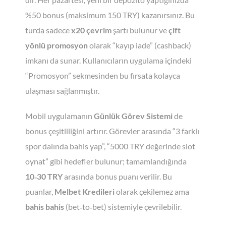
%50 bonus (maksimum 150 TRY) kazanırsınız. Bu
turda sadece
x20 çevrim
şartı bulunur ve
çift
yönlü promosyon
olarak “kayıp iade” (cashback)
imkanı da sunar. Kullanıcıların uygulama içindeki
“Promosyon” sekmesinden bu fırsata kolayca
ulaşması sağlanmıştır.
Mobil uygulamanın
Günlük Görev Sistemi
de
bonus çeşitliliğini artırır. Görevler arasında “3 farklı
spor dalında bahis yap”, “5000 TRY değerinde slot
oynat” gibi hedefler bulunur; tamamlandığında
10‑30 TRY
arasında bonus puanı verilir. Bu
puanlar,
Melbet Kredileri
olarak çekilemez ama
bahis bahis
(bet‑to‑bet) sistemiyle çevrilebilir.