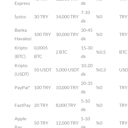
Express
dk
7‑10
İyzico
30 TRY
14,000 TRY
%0
TRY
dk
Banka
30‑45
100 TRY
30,000 TRY
%0
TRY
Havalesi
dk
Kripto
0,0005
15‑30
2 BTC
%0,5
BTC
(BTC)
BTC
dk
Kripto
10‑20
50 USDT
5,000 USDT
%0,3
USD
(USDT)
dk
20‑35
PayPal*
100 TRY
10,000 TRY
%0
TRY
dk
5‑10
FastPay
20 TRY
8,000 TRY
%0
TRY
dk
Apple
5‑10
50 TRY
12,000 TRY
%0
TRY
Pay
dk