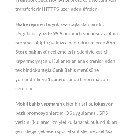
transferlerini
HTTPS
üzerinden şifreler.
Hızlı erişim
en büyük avantajlardan biridir.
Uygulama,
yüzde 99,9
oranında
sorunsuz açılma
oranına sahiptir; yalnızca nadir durumlarda
App
Store bakım
güncellemeleri nedeniyle geçici
kapanma yaşanır. Kullanıcılar, ana ekranlarından
tek bir dokunuşla
Canlı Bahis
menüsüne
yönlendirilir ve
1 saniye
içinde favori maçları
seçebilir.
Mobil bahis yapmanın
diğer bir artısı,
lokasyon
bazlı promosyonlar
dır. iOS uygulaması, GPS
verisini (kullanıcı izniyle) kullanarak bulundukları
şehirde gerçekleşen spor etkinliklerine özel
%5