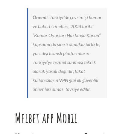
Önemli:
Türkiye’de çevrimiçi kumar
ve bahis hizmetleri, 2008 tarihli
“Kumar Oyunları Hakkında Kanun”
kapsamında sınırlı olmakla birlikte,
yurt dışı lisanslı platformların
Türkiye’ye hizmet sunması teknik
olarak yasak değildir; fakat
kullanıcıların
VPN
gibi ek güvenlik
önlemleri alması tavsiye edilir.
Melbet app Mobil