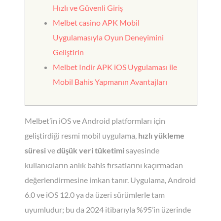
Hızlı ve Güvenli Giriş
Melbet casino APK Mobil
Uygulamasıyla Oyun Deneyimini
Geliştirin
Melbet Indir APK iOS Uygulaması ile
Mobil Bahis Yapmanın Avantajları
Melbet’in iOS ve Android platformları için
geliştirdiği resmi mobil uygulama,
hızlı yükleme
süresi
ve
düşük veri tüketimi
sayesinde
kullanıcıların anlık bahis fırsatlarını kaçırmadan
değerlendirmesine imkan tanır. Uygulama, Android
6.0 ve iOS 12.0 ya da üzeri sürümlerle tam
uyumludur; bu da 2024 itibarıyla %95’in üzerinde