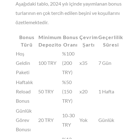
Aşağıdaki tablo, 2024 yılı içinde yayımlanan bonus
turlarının en çok tercih edilen beşini ve koşullarını
özetlemektedir.
Bonus
Minimum
Bonus
Çevrim
Geçerlilik
Türü
Depozito
Oranı
Şartı
Süresi
Hoş
%100
Geldin
100 TRY
(200
x35
7 Gün
Paketi
TRY)
Haftalık
%50
Reload
50 TRY
(150
x20
1 Hafta
Bonus
TRY)
Günlük
10‑30
Görev
20 TRY
Yok
Günlük
TRY
Bonusı