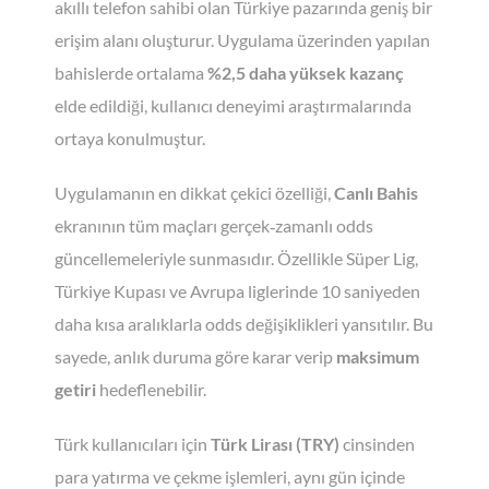
akıllı telefon sahibi olan Türkiye pazarında geniş bir
erişim alanı oluşturur. Uygulama üzerinden yapılan
bahislerde ortalama
%2,5 daha yüksek kazanç
elde edildiği, kullanıcı deneyimi araştırmalarında
ortaya konulmuştur.
Uygulamanın en dikkat çekici özelliği,
Canlı Bahis
ekranının tüm maçları gerçek‑zamanlı odds
güncellemeleriyle sunmasıdır. Özellikle Süper Lig,
Türkiye Kupası ve Avrupa liglerinde 10 saniyeden
daha kısa aralıklarla odds değişiklikleri yansıtılır. Bu
sayede, anlık duruma göre karar verip
maksimum
getiri
hedeflenebilir.
Türk kullanıcıları için
Türk Lirası (TRY)
cinsinden
para yatırma ve çekme işlemleri, aynı gün içinde