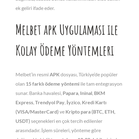
ek geliri ifade eder.
Melbet apk Uygulaması ile
Kolay Ödeme Yöntemleri
Melbet’in resmi
APK
dosyası, Türkiye’de popüler
olan
15 farklı ödeme yöntemi
ile tam entegrasyon
sunar. Banka havalesi,
Papara
,
Ininal
,
BKM
Express
,
Trendyol Pay
,
İyzico
,
Kredi Kartı
(VISA/MasterCard)
ve
Kripto para (BTC, ETH,
USDT)
seçenekleri en çok tercih edilenler
arasındadır. İşlem süreleri, yönteme göre