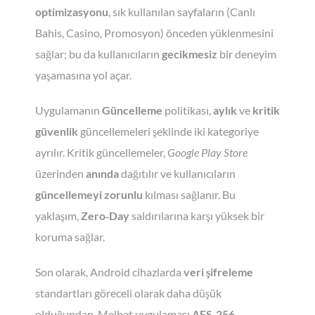
optimizasyonu
, sık kullanılan sayfaların (Canlı
Bahis, Casino, Promosyon) önceden yüklenmesini
sağlar; bu da kullanıcıların
gecikmesiz
bir deneyim
yaşamasına yol açar.
Uygulamanın
Güncelleme
politikası,
aylık
ve
kritik
güvenlik
güncellemeleri şeklinde iki kategoriye
ayrılır. Kritik güncellemeler,
Google Play Store
üzerinden
anında
dağıtılır ve kullanıcıların
güncellemeyi zorunlu
kılması sağlanır. Bu
yaklaşım,
Zero‑Day
saldırılarına karşı yüksek bir
koruma sağlar.
Son olarak, Android cihazlarda
veri şifreleme
standartları göreceli olarak daha düşük
olduğundan, Melbet uygulaması
AES‑256