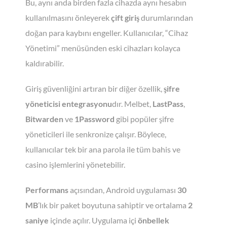
Bu, aynı anda birden fazla cihazda aynı hesabın
kullanılmasını önleyerek
çift giriş
durumlarından
doğan para kaybını engeller. Kullanıcılar, “Cihaz
Yönetimi” menüsünden eski cihazları kolayca
kaldırabilir.
Giriş güvenliğini artıran bir diğer özellik,
şifre
yöneticisi entegrasyonu
dır. Melbet,
LastPass
,
Bitwarden
ve
1Password
gibi popüler şifre
yöneticileri ile senkronize çalışır. Böylece,
kullanıcılar tek bir ana parola ile tüm bahis ve
casino işlemlerini yönetebilir.
Performans
açısından, Android uygulaması
30
MB
’lık bir paket boyutuna sahiptir ve ortalama
2
saniye
içinde açılır. Uygulama içi
önbellek