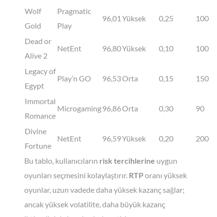
Wolf
Pragmatic
96,01
Yüksek
0,25
100
Gold
Play
Dead or
NetEnt
96,80
Yüksek
0,10
100
Alive 2
Legacy of
Play’n GO
96,53
Orta
0,15
150
Egypt
Immortal
Microgaming
96,86
Orta
0,30
90
Romance
Divine
NetEnt
96,59
Yüksek
0,20
200
Fortune
Bu tablo, kullanıcıların
risk tercihlerine
uygun
oyunları seçmesini kolaylaştırır.
RTP
oranı yüksek
oyunlar, uzun vadede daha yüksek kazanç sağlar;
ancak yüksek volatilite, daha büyük kazanç