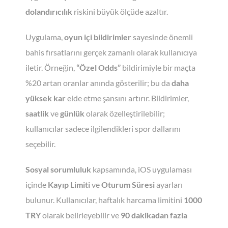
dolandırıcılık
riskini büyük ölçüde azaltır.
Uygulama,
oyun içi bildirimler
sayesinde önemli
bahis fırsatlarını gerçek zamanlı olarak kullanıcıya
iletir. Örneğin,
“Özel Odds”
bildirimiyle bir maçta
%20 artan oranlar anında gösterilir; bu da
daha
yüksek kar
elde etme şansını artırır. Bildirimler,
saatlik
ve
günlük
olarak özelleştirilebilir;
kullanıcılar sadece ilgilendikleri spor dallarını
seçebilir.
Sosyal sorumluluk
kapsamında, iOS uygulaması
içinde
Kayıp Limiti
ve
Oturum Süresi
ayarları
bulunur. Kullanıcılar, haftalık harcama limitini
1000
TRY
olarak belirleyebilir ve
90 dakikadan fazla