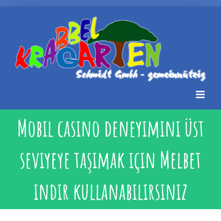
Zum
Inhalt
springen
Mobil casino deneyimini üst
seviyeye taşımak için Melbet
indir kullanabilirsiniz