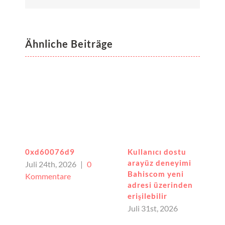
Ähnliche Beiträge
0xd60076d9
Kullanıcı dostu
arayüz deneyimi
Juli 24th, 2026
|
0
Bahiscom yeni
Kommentare
adresi üzerinden
erişilebilir
Juli 31st, 2026