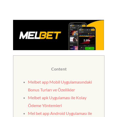
Content
Melbet app Mobil Uygulamasındaki
Bonus Turları ve Özellikler
Melbet apk Uygulaması ile Kolay
Ödeme Yöntemleri
Mel bet app Android Uygulaması ile