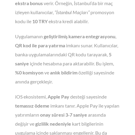
ekstra bonus
verir. Örneğin, İstanbul’da bir maç
izleyen kullanıcılar,
“İstanbul Maçları”
promosyon
kodu ile
10 TRY
ekstra kredi alabilir.
Uygulamanın
geliştirilmiş kamera entegrasyonu
,
QR kod ile para yatırma
imkanı sunar. Kullanıcılar,
banka uygulamalarındaki QR kodu tarayarak,
5
saniye
içinde hesabına para aktarabilir. Bu işlem,
%0 komisyon
ve
anlık bildirim
özelliği sayesinde
anında gerçekleşir.
iOS ekosistemi,
Apple Pay
desteği sayesinde
temassız ödeme
imkanı tanır. Apple Pay ile yapılan
yatırımların
onay süresi 3‑7 saniye
arasında
değişir ve
gizlilik nedeniyle
kart bilgilerinin
uygulama içinde saklanması engellenir. Bu da