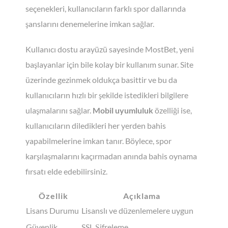
seçenekleri, kullanıcıların farklı spor dallarında
şanslarını denemelerine imkan sağlar.
Kullanıcı dostu arayüzü sayesinde MostBet, yeni
başlayanlar için bile kolay bir kullanım sunar. Site
üzerinde gezinmek oldukça basittir ve bu da
kullanıcıların hızlı bir şekilde istedikleri bilgilere
ulaşmalarını sağlar.
Mobil uyumluluk
özelliği ise,
kullanıcıların diledikleri her yerden bahis
yapabilmelerine imkan tanır. Böylece, spor
karşılaşmalarını kaçırmadan anında bahis oynama
fırsatı elde edebilirsiniz.
Özellik
Açıklama
Lisans Durumu
Lisanslı ve düzenlemelere uygun
Güvenlik
SSL Şifreleme