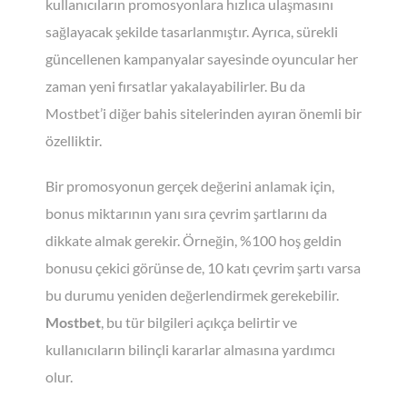
kullanıcıların promosyonlara hızlıca ulaşmasını
sağlayacak şekilde tasarlanmıştır. Ayrıca, sürekli
güncellenen kampanyalar sayesinde oyuncular her
zaman yeni fırsatlar yakalayabilirler. Bu da
Mostbet’i diğer bahis sitelerinden ayıran önemli bir
özelliktir.
Bir promosyonun gerçek değerini anlamak için,
bonus miktarının yanı sıra çevrim şartlarını da
dikkate almak gerekir. Örneğin, %100 hoş geldin
bonusu çekici görünse de, 10 katı çevrim şartı varsa
bu durumu yeniden değerlendirmek gerekebilir.
Mostbet
, bu tür bilgileri açıkça belirtir ve
kullanıcıların bilinçli kararlar almasına yardımcı
olur.