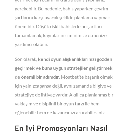
gerekebilir. Bu nedenle, bahis yaparken çevrim
şartlarını karşılayacak şekilde planlama yapmak
önemlidir. Düşük riskli bahislerle bu şartları
tamamlamak, kayıplarınızı minimize etmenize
yardımcı olabilir.
Son olarak,
kendi oyun alışkanlıklarınızı gözden
geçirmek ve buna uygun stratejiler geliştirmek
de önemli bir adımdır.
Mostbet’te başarılı olmak
için yalnızca şansa değil, aynı zamanda bilgiye ve
stratejiye de ihtiyaç vardır. Akıllıca planlanmış bir
yaklaşım ve disiplinli bir oyun tarzı ile hem
eğlenebilir hem de kazancınızı artırabilirsiniz.
En İyi Promosyonları Nasıl