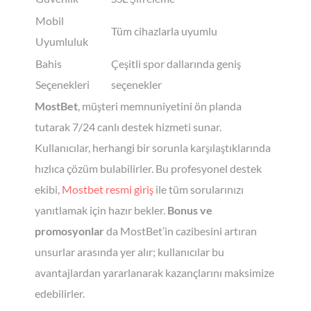
Mobil
Tüm cihazlarla uyumlu
Uyumluluk
Bahis
Çeşitli spor dallarında geniş
Seçenekleri
seçenekler
MostBet
, müşteri memnuniyetini ön planda
tutarak 7/24 canlı destek hizmeti sunar.
Kullanıcılar, herhangi bir sorunla karşılaştıklarında
hızlıca çözüm bulabilirler. Bu profesyonel destek
ekibi,
Mostbet resmi giriş
ile tüm sorularınızı
yanıtlamak için hazır bekler.
Bonus ve
promosyonlar
da MostBet’in cazibesini artıran
unsurlar arasında yer alır; kullanıcılar bu
avantajlardan yararlanarak kazançlarını maksimize
edebilirler.