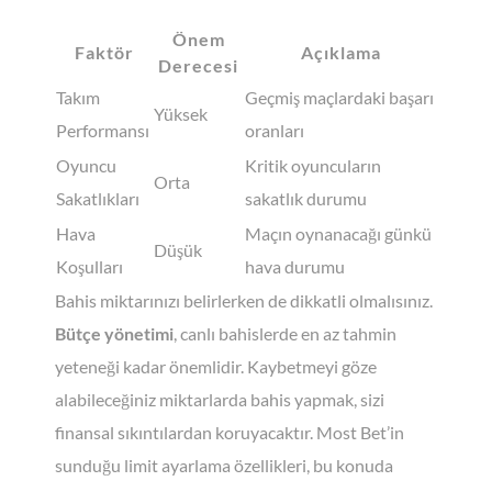
Önem
Faktör
Açıklama
Derecesi
Takım
Geçmiş maçlardaki başarı
Yüksek
Performansı
oranları
Oyuncu
Kritik oyuncuların
Orta
Sakatlıkları
sakatlık durumu
Hava
Maçın oynanacağı günkü
Düşük
Koşulları
hava durumu
Bahis miktarınızı belirlerken de dikkatli olmalısınız.
Bütçe yönetimi
, canlı bahislerde en az tahmin
yeteneği kadar önemlidir. Kaybetmeyi göze
alabileceğiniz miktarlarda bahis yapmak, sizi
finansal sıkıntılardan koruyacaktır. Most Bet’in
sunduğu limit ayarlama özellikleri, bu konuda