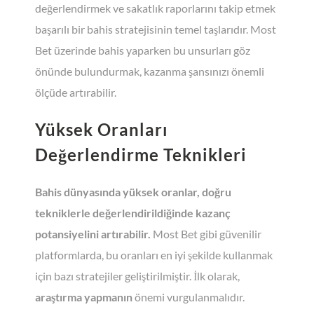
değerlendirmek ve sakatlık raporlarını takip etmek
başarılı bir bahis stratejisinin temel taşlarıdır. Most
Bet üzerinde bahis yaparken bu unsurları göz
önünde bulundurmak, kazanma şansınızı önemli
ölçüde artırabilir.
Yüksek Oranları
Değerlendirme Teknikleri
Bahis dünyasında yüksek oranlar, doğru
tekniklerle değerlendirildiğinde kazanç
potansiyelini artırabilir.
Most Bet gibi güvenilir
platformlarda, bu oranları en iyi şekilde kullanmak
için bazı stratejiler geliştirilmiştir. İlk olarak,
araştırma yapmanın
önemi vurgulanmalıdır.