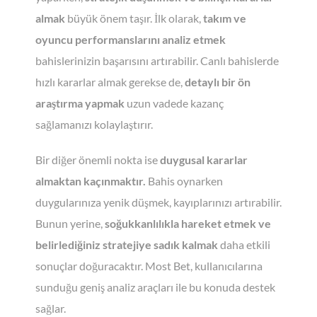
almak
büyük önem taşır. İlk olarak,
takım ve
oyuncu performanslarını analiz etmek
bahislerinizin başarısını artırabilir. Canlı bahislerde
hızlı kararlar almak gerekse de,
detaylı bir ön
araştırma yapmak
uzun vadede kazanç
sağlamanızı kolaylaştırır.
Bir diğer önemli nokta ise
duygusal kararlar
almaktan kaçınmaktır.
Bahis oynarken
duygularınıza yenik düşmek, kayıplarınızı artırabilir.
Bunun yerine,
soğukkanlılıkla hareket etmek ve
belirlediğiniz stratejiye sadık kalmak
daha etkili
sonuçlar doğuracaktır. Most Bet, kullanıcılarına
sunduğu geniş analiz araçları ile bu konuda destek
sağlar.