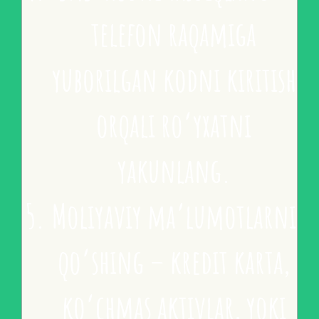
telefon raqamiga
yuborilgan kodni kiritish
orqali ro‘yxatni
yakunlang.
Moliyaviy ma’lumotlarni
qo‘shing
– kredit karta,
ko‘chmas aktivlar, yoki