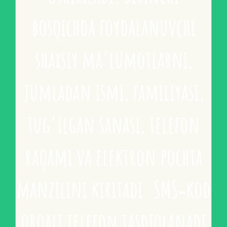
bosqichda foydalanuvchi
shaxsiy ma’lumotlarni,
jumladan ismi, familiyasi,
tug‘ilgan sanasi, telefon
raqami va elektron pochta
manzilini kiritadi.
SMS‑kod
orqali telefon tasdiqlanadi