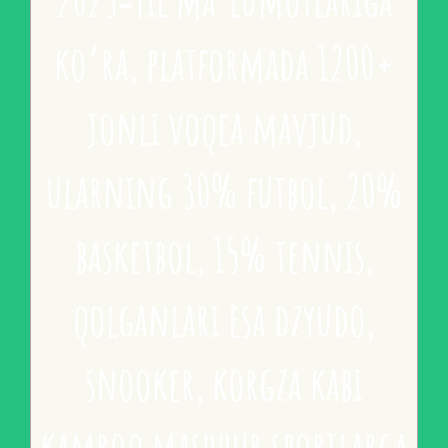
ko‘ra, platformada
1200+
jonli voqea mavjud,
ularning
30%
futbol,
20%
basketbol,
15%
tennis,
qolganlari esa dzyudo,
snooker, korgza kabi
kamroq mashhur sportlarga