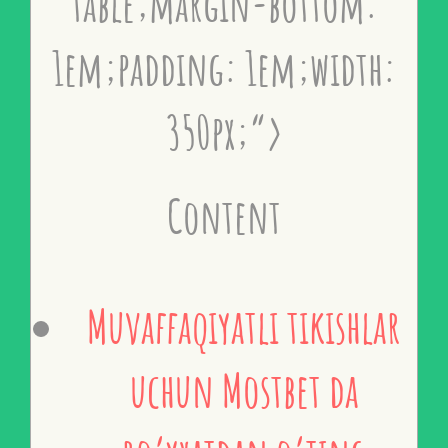
table;margin-bottom:
1em;padding: 1em;width:
350px;“>
Content
Muvaffaqiyatli tikishlar
uchun Mostbet da