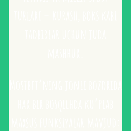
turlari – kurash, boks kabi
tadbirlar uchun juda
mashhur.
Mostbet
’ning jonli bozorida
har bir bosqichda ko‘plab
maxsus funksiyalar mavjud: