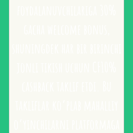
foydalanuvchilariga
30%
gacha welcome bonus,
shuningdek har bir birinchi
jonli tikish uchun
CF10%
cashback taklif etdi. Bu
takliflar ko‘plab mahalliy
o‘yinchilarni platformaga