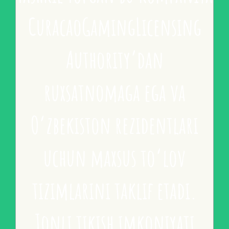
CuracaoGamingLicensing
Authority’dan
ruxsatnomaga ega va
O‘zbekiston rezidentlari
uchun maxsus to‘lov
tizimlarini taklif etadi.
Jonli tikish
imkoniyati