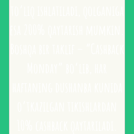
to‘liq ishlatiladi, qolganiga
esa
200%
qaytarish mumkin.
Boshqa bir taklif – “Cashback
Monday” bo‘lib, har
haftaning dushanba kunida
o‘tkazilgan tikishlardan
10%
cashback qaytariladi.