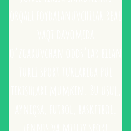
orqali foydalanuvchilar real
vaqt davomida
o‘zgaruvchan odds’lar bilan
turli sport turlariga pul
tikishlari mumkin. Bu usul,
ayniqsa, futbol, basketbol,
tennis va milliy sport