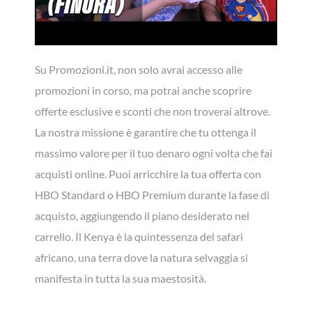
Su Promozioni.it, non solo avrai accesso alle
promozioni in corso, ma potrai anche scoprire
offerte esclusive e sconti che non troverai altrove.
La nostra missione è garantire che tu ottenga il
massimo valore per il tuo denaro ogni volta che fai
acquisti online. Puoi arricchire la tua offerta con
HBO Standard o HBO Premium durante la fase di
acquisto, aggiungendo il piano desiderato nel
carrello. Il Kenya è la quintessenza del safari
africano, una terra dove la natura selvaggia si
manifesta in tutta la sua maestosità.