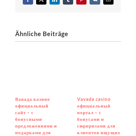
Facebook
X
LinkedIn
Tumblr
Pinterest
Vk
E-
Mail
Ähnliche Beiträge
Вавада казино
Vavada casino
официальный
официальный
сайт – с
портал – с
бонусными
бонусами и
предложениями и
сюрпризами для
подарками для
клиентов ищущих