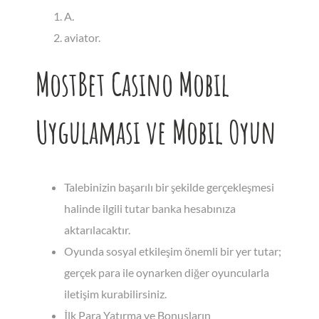
A.
aviator.
MostBet Casino Mobil
Uygulaması ve Mobil Oyun
Talebinizin başarılı bir şekilde gerçekleşmesi
halinde ilgili tutar banka hesabınıza
aktarılacaktır.
Oyunda sosyal etkileşim önemli bir yer tutar;
gerçek para ile oynarken diğer oyuncularla
iletişim kurabilirsiniz.
İlk Para Yatırma ve Bonusların