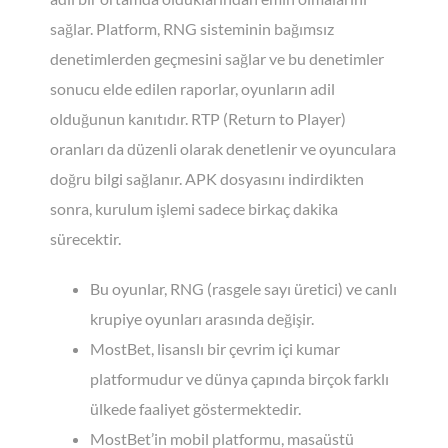
sağlar. Platform, RNG sisteminin bağımsız
denetimlerden geçmesini sağlar ve bu denetimler
sonucu elde edilen raporlar, oyunların adil
olduğunun kanıtıdır. RTP (Return to Player)
oranları da düzenli olarak denetlenir ve oyunculara
doğru bilgi sağlanır. APK dosyasını indirdikten
sonra, kurulum işlemi sadece birkaç dakika
sürecektir.
Bu oyunlar, RNG (rasgele sayı üretici) ve canlı
krupiye oyunları arasında değişir.
MostBet, lisanslı bir çevrim içi kumar
platformudur ve dünya çapında birçok farklı
ülkede faaliyet göstermektedir.
MostBet’in mobil platformu, masaüstü