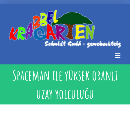
Zum
Inhalt
springen
Spaceman ile yüksek oranlı
uzay yolculuğu