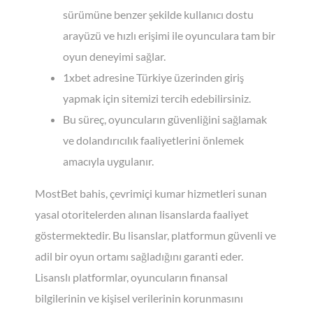
sürümüne benzer şekilde kullanıcı dostu
arayüzü ve hızlı erişimi ile oyunculara tam bir
oyun deneyimi sağlar.
1xbet adresine Türkiye üzerinden giriş
yapmak için sitemizi tercih edebilirsiniz.
Bu süreç, oyuncuların güvenliğini sağlamak
ve dolandırıcılık faaliyetlerini önlemek
amacıyla uygulanır.
MostBet bahis, çevrimiçi kumar hizmetleri sunan
yasal otoritelerden alınan lisanslarda faaliyet
göstermektedir. Bu lisanslar, platformun güvenli ve
adil bir oyun ortamı sağladığını garanti eder.
Lisanslı platformlar, oyuncuların finansal
bilgilerinin ve kişisel verilerinin korunmasını