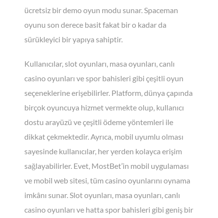
ücretsiz bir demo oyun modu sunar. Spaceman
oyunu son derece basit fakat bir o kadar da
sürükleyici bir yapıya sahiptir.
Kullanıcılar, slot oyunları, masa oyunları, canlı
casino oyunları ve spor bahisleri gibi çeşitli oyun
seçeneklerine erişebilirler. Platform, dünya çapında
birçok oyuncuya hizmet vermekte olup, kullanıcı
dostu arayüzü ve çeşitli ödeme yöntemleri ile
dikkat çekmektedir. Ayrıca, mobil uyumlu olması
sayesinde kullanıcılar, her yerden kolayca erişim
sağlayabilirler. Evet, MostBet’in mobil uygulaması
ve mobil web sitesi, tüm casino oyunlarını oynama
imkânı sunar. Slot oyunları, masa oyunları, canlı
casino oyunları ve hatta spor bahisleri gibi geniş bir