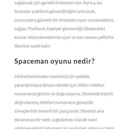
sağlamak için gerekli önlemleri alır. Ayrıca, bu
lisanslar platform güvenilirliğini artırarak,
oyunculara güvenli bir ortamda oyun oynamalarını
sağlar. Platform, faaliyet gösterdiği ülkelerdeki
kumar düzenlemelerine uyar ve her zaman şeffaflık
ilkesine sadık kalır.
Spaceman oyunu nedir?
Hizmetlerimizden kesintisiz bir şekilde
yararlanmaya devam etmek için lütfen telefon
numaranızı giriniz ve doğrulayınız. Sistemde kayıtlı
doğrulanmış telefon numaranız güvenlik
süreçlerinin önemli bir parçasıdır. Sitemizi ana
ekranınıza bir web uygulaması olarak nasıl
yükleyeceğinizi görmek için aşağıdaki videoyu takip