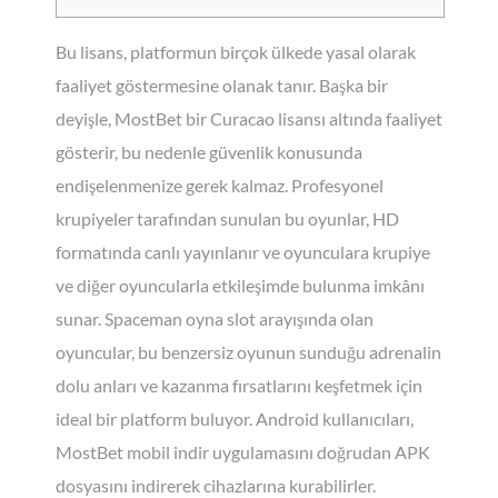
Bu lisans, platformun birçok ülkede yasal olarak
faaliyet göstermesine olanak tanır. Başka bir
deyişle, MostBet bir Curacao lisansı altında faaliyet
gösterir, bu nedenle güvenlik konusunda
endişelenmenize gerek kalmaz. Profesyonel
krupiyeler tarafından sunulan bu oyunlar, HD
formatında canlı yayınlanır ve oyunculara krupiye
ve diğer oyuncularla etkileşimde bulunma imkânı
sunar. Spaceman oyna slot arayışında olan
oyuncular, bu benzersiz oyunun sunduğu adrenalin
dolu anları ve kazanma fırsatlarını keşfetmek için
ideal bir platform buluyor. Android kullanıcıları,
MostBet mobil indir uygulamasını doğrudan APK
dosyasını indirerek cihazlarına kurabilirler.