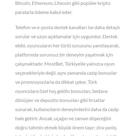
Bitcoin, Ethereum, Litecoin gibi popüler kripto
paralarla ödeme kabul eder.
Telefon ve e-posta destek kanalları ise daha detaylı
sorular ve uzun açıklamalar için uygundur. Destek
ekibi, oyuncuların her türlü sorusunu yanıtlayarak,
platformda sorunsuz bir deneyim yaşatmak için
çalışmaktadır. MostBet, Türkiye’de yalnızca oyun
seçenekleriyle değil, aynı zamanda cazip bonuslar
ve promosyonlarla da dikkat çeker. Türk
oyunculara özel hoş geldin bonusları, bedava
dönüşler ve depozito bonusları gibi fırsatlar
sunarak, kullanıcıların deneyimlerini daha da cazip
hale getirir. Ancak, uçağın ne zaman düşeceğini
doğru tahmin etmek büyük önem taşır; zira yanlış