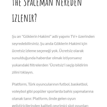
The Spaceman nereden
izlenir?
Şu an "Göklerin Hakimi" adlı yapımı TV+ üzerinden
seyredebilirsiniz. Şu anda Göklerin Hakimi için
ücretsiz izleme seçeneği yok. Ücretsiz olarak
sunulduğunda haberdar olmak istiyorsanız
yukarıdaki filtrelerden 'Ücretsiz'i seçip bildirim
zilini tıklayın.
Platform, Türk oyuncularının futbol, basketbol,
voleybol gibi popüler sporlarda bahis yapmalarına
olanak tanır. Platform, önde gelen oyun
geliştiricilerinden kaliteli çevrimiçi slot oyunları