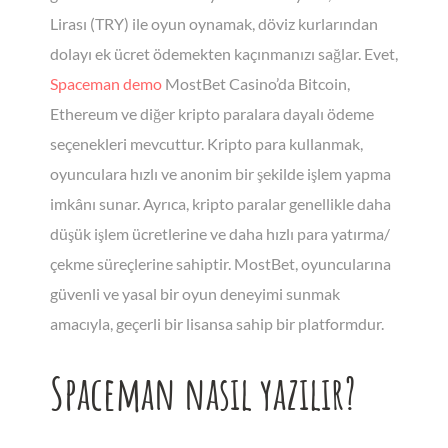
Lirası (TRY) ile oyun oynamak, döviz kurlarından
dolayı ek ücret ödemekten kaçınmanızı sağlar. Evet,
Spaceman demo
MostBet Casino’da Bitcoin,
Ethereum ve diğer kripto paralara dayalı ödeme
seçenekleri mevcuttur. Kripto para kullanmak,
oyunculara hızlı ve anonim bir şekilde işlem yapma
imkânı sunar. Ayrıca, kripto paralar genellikle daha
düşük işlem ücretlerine ve daha hızlı para yatırma/
çekme süreçlerine sahiptir. MostBet, oyuncularına
güvenli ve yasal bir oyun deneyimi sunmak
amacıyla, geçerli bir lisansa sahip bir platformdur.
Spaceman nasıl yazılır?